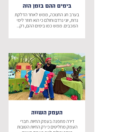
בימים ההם בזמן הזה
בערב חג החנוכה, ממש לאחר הדלקת 
נרות, יוני נרדם וחולם כי הוא חוזר לימי 
המכבים. ממש כמו בימים ההם, רק... 
יחד עם הילדים ואביעזר, נתגייס לצבא 
של יהודה המכבים, נלחם ברומאים, 
ואולי נצליח יחד למצוא את הכד הקטן 
ולהאיר את המנורה במקדש.
3-7
העמק השווה
דירה מתפנה בעמק החיות. חברי 
העמק מחליטים כי רק החיות הטובות 