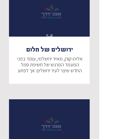
אליהו הנביא, מסביר ליוני וכרפס כי 
האפיקומן מסתתר בתוך ליבם, ואם 
יסתכלו טוב טוב, יראו כי כבר התגשמה 
גדיא חברו הטוב של יוני, חושב כי הוא 
הילד הכי  ואהוב, והכרפס הוא סימן 
5-8
ירושלים של חלום
כך ילמדו גם הילדים, כי לעיתים 
המשאלות הכי כמוסות שלנו, כבר 
אליהו קורן, מאייר ירושלמי, עומד בפני 
התגשמו ועלינו רק להביט אל הלב 
המעמד המרגש של חשיפת סמל 
בפנים.
החדש שיצר לעיר ירושלים. אך לפתע 
משהו מוזר קורה, וארי, האריה 
הירושלמי בורח מהסמל יחד עם האב, 
שניהם יוצאים יחד להרפתקה מיוחדת 
במינה בעיר ירושלים, בה יכירו את 
המקומות המיוחדים שבה, את סמליה, 
ואת הקשר שלהם לעיר המיוחדת ביותר 
בעולם.