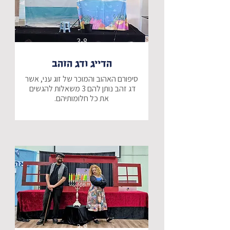
המציאות מתהפכת. אורי מוצא את 
עצמו "מתגלגל" אחורה בזמן, הרחק 
מישראל של היום, היישר אל תוך 
הארמון המפואר בשושן הבירה. בין 
סמטאות העיר העתיקה למסדרונות 
3-8
המלוכה, אורי פוגש את מרדכי היהודי 
ואת אסתר המלכה ומגלה שהפעם – 
הדייג ודג הזהב
הוא לא רק צופה בסיפור, הוא חלק 
ממנו!
סיפורם האהוב והמוכר של זוג עני, אשר 
דג זהב נותן להם 3 משאלות להגשים 
האם תלמד האישה ותבין את מה 
שאומר לה בעלה - זהב בכלל אינו 
חשוב כשאתה מרגיש אהוב…?
3-8