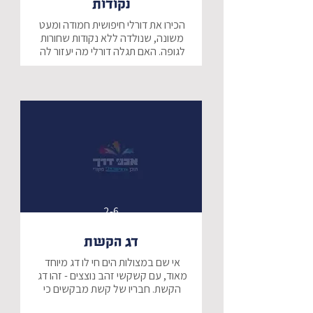
נקודות
הכירו את דורלי חיפושית חמודה ומעט 
משונה, שנולדה ללא נקודות שחורות 
לגופה. האם תגלה דורלי מה יעזור לה 
להצמיח נקודות? סיפור מתוק 
לקטנטנים על עזרה לחברים ותגמול 
מתאים.
2-6
דג הקשת
אי שם במצולות הים חי לו דג מיוחד 
מאוד, עם קשקשי זהב נוצצים - זהו דג 
הקשת. חבריו של קשת מבקשים כי 
יחלוק עמם את קשקשיו היפים, והוא 