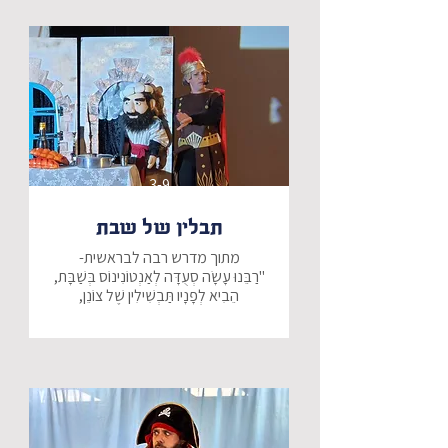
רק לאחר שנמצא את חרוזי השרשרת 
נגלה... מיהו החרוז הבא בשרשרת 
הדורות של ישראל?
3-9
תבלין של שבת
אָמַר אַנְטוֹנִינוֹס: אוֹתָם עָרְבוּ לִי יוֹתֵר 
אָמַר לוֹ: וְכִי יֵשׁ קִלָּרִין שֶׁל מֶלֶךְ חָסֵר 