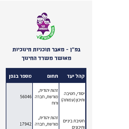
גפ״ן – מאגר תוכניות חינוכיות
מאושר משרד החינוך
קהל יעד
תחום
מספר בגפן
זהות יהודית,
יסודי, חטיבה
מורשת, חברה
56046
ותיכון (עמותה)
ורוח
זהות יהודית,
חטיבת ביניים
מורשת, חברה
17942
ותיכונים