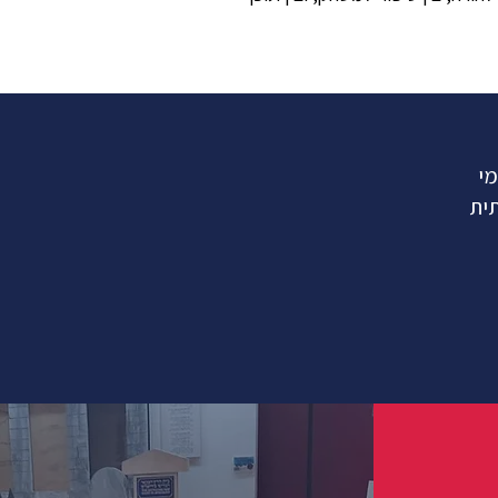
מי
תית