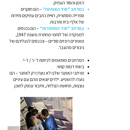
הזמן והסוד העתיק.
במרחב "סוד האותיות"
– הם חוקרים
ספרייה מסתורית, רוויית כתבים עתיקים וחידות
של אלף-בית ותרבות.
במרחב "סוד המחתרות"
– הם נכנסים
למפקדה של לוחמי מחתרת משנת 1947,
מאתרים רמזים סודיים – ונכנסים לנעליהם של
גיבורים מהעבר.
המרחבים מותאמים לכיתות ד׳-ו׳ / ז׳-י׳.
בשתי רמות קושי.
מרחבי האתגר שלנו לא נועדו רק לאתגר – הם
נועדו להשפיע. ילדים יוצאים מהם עם עיניים
נוצצות, תחושת הצלחה, וחיבור עמוק לתוכן.