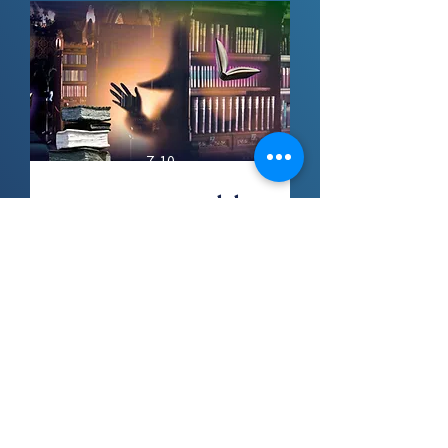
התחושה שהם נכנסים אל ספרייה 
עתיקה, ובעזרת חוברת משימה, תוך 
פיצוח צפנים, חידות ולמידה, ובעזרת 
שיתוף פעולה קבוצתי, יתבקשו לפצח 
מרחבי האתגר וההרפתקאות שלנו הם 
פעילות ייחודית, בפיתוח יוצא דופן של 
מחלקת התוכן שלנו אנו מגיעים עד 
7-10
אליכם עם 3 מרחבי ענק בגודל 15 מ"ר 
לילה מטורף בספרייה
כל מרחב יכול להכיל כיתה אחת בו 
המרחבים יוצרים חוויה אימרסיבית, 
אבל מישהו מסתורי ומפחיד מסתובב 
ומעוצבים בסגנון ייחודי, המעניק אווירה 
בה ומעלים את כל ה"סופים" של 
מדהימה.
הצטרפו אלינו ויחד נפתור את 