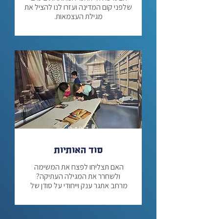
שלפני קום המדינה ועזרו לנו להציל את 
סוד המחתרות ייתן למשתתפים את 
התחושה שהם נכנסים אל מפקדה, 
ובעזרת חוברת משימה, תוך פיצוח 
צפנים, חידות ולמידה, ובעזרת שיתוף 
פעולה קבוצתי, יתבקשו להציל את 
מרחבי האתגר וההרפתקאות שלנו הם 
פעילות ייחודית, בפיתוח יוצא דופן של 
מחלקת התוכן שלנו אנו מגיעים עד 
אליכם עם 3 מרחבי ענק בגודל 15 מ"ר 
ד-ו/ז-ט
כל מרחב יכול להכיל כיתה אחת בו 
סוד האותיות
המרחבים יוצרים חוויה אימרסיבית, 
האם תצליחו לפצח את המשימה 
ומעוצבים בסגנון ייחודי, המעניק אווירה 
מדהימה.
מרחב אתגר ענק וייחודי על סודן של 
סוד האותיות ייתן למשתתפים את 