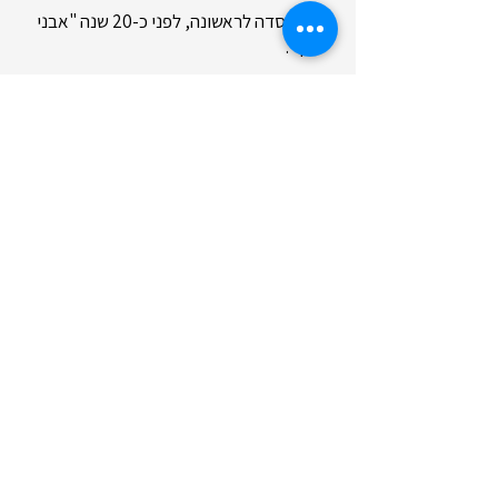
וכך נוסדה לראשונה, לפני כ-20 שנה "אבני
דרך".
עם השנים הנגשתי והמסרתי תכנים מגוונים
ומרתקים, מגילאי המעון ועד למשפחות וגיל
שלישי. התפתחתי ולמדתי עוד:
משחקולוגיה, תיאטרון בובות, אימון
בהרפתקה, אימון מנטלי ועוד, והכל בכדי
להביא את הדרכים המיוחדות והמדוייקות
ביותר לחבר את הילדים, וכולם בעצם
למורשת, לזהות היהודית ולאהבת הארץ.
מאז, אבני דרך גדלה והתפתחה, הצוותים
שלי ובהם שחקנים, בובנאים, מדריכים
חינוכיים עובדים בכל רחבי הארץ, ותוכניות
שלנו אף הגיעו לילדי התפוצות. ואני
ממשיכה לעשות את הדבר שאני הכי
אוהבת והכי חשוב בעיני - לכתוב ולהפיק
עוד ועוד תוכן ארצישראלי מקורי.