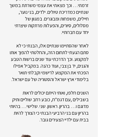
זרמתי… וכך מצאתי את עצמי משרתת במשך
שנתיים כמדריכת טיולים. ילדים, בני נוער,
חיילים, משפחות ומבוגרים. במגוון של
מסלולים, סיורים, והפעלות מרתקות שיצרתי
יחד עם חברותיי.
לאחר שהסתיימו שנתיים אלו, הבנתי כי לא
סתם הגעתי לתחום הזה, והחלטתי להפוך אותו
למקצוע. וכך הדרכתי עוד שנים ברשות הטבע
והגנים, יד בן צבי, ועוד כהנה. במקביל אפילו
הפכתי את המקצוע לרישמי וקבלתי תואר
בלימודי ארץ ישראל והסטוריה של עם ישראל.
השנים חלפו, ואותי הייתם יכולים לראות
בשבילים ,עם דגמ"ח, כובע רחב שוליים ותיק
מדוגם ו… בהריון. ראשון. שני. שלישי… בהיותי
בהריון עם בני הרביעי הבנתי כי הצורך להיות
בבית עם ילדיי הצעירים גובר.