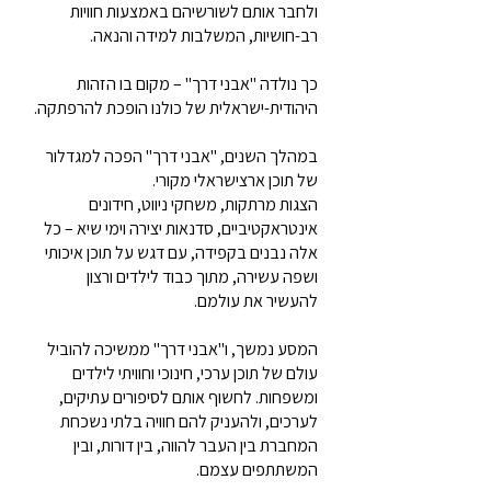
ולחבר אותם לשורשיהם באמצעות חוויות
רב-חושיות, המשלבות למידה והנאה.
כך נולדה "אבני דרך" – מקום בו הזהות
היהודית-ישראלית של כולנו הופכת להרפתקה.
במהלך השנים, "אבני דרך" הפכה למגדלור
של תוכן ארצישראלי מקורי.
הצגות מרתקות, משחקי ניווט, חידונים
אינטראקטיביים, סדנאות יצירה וימי שיא – כל
אלה נבנים בקפידה, עם דגש על תוכן איכותי
ושפה עשירה, מתוך כבוד לילדים ורצון
להעשיר את עולמם.
המסע נמשך, ו"אבני דרך" ממשיכה להוביל
עולם של תוכן ערכי, חינוכי וחוויתי לילדים
ומשפחות. לחשוף אותם לסיפורים עתיקים,
לערכים, ולהעניק להם חוויה בלתי נשכחת
המחברת בין העבר להווה, בין דורות, ובין
המשתתפים עצמם.