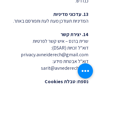
כנדרש.
13. עדכוני מדיניות
המדיניות תעודכן מעת לעת ותפורסם באתר.
14. יצירת קשר
שרית ברנס – איש קשר לפרטיות
דוא"ל זכויות (DSAR):
privacy.avneiderech@gmail.com
דוא"ל אבטחת מידע:
sarit@avnederech.co.il
נספח: טבלת Cookies
סוג העוגיה מי מפעיל
מטרה משך
שמירה
חיוניות (Essential) Wix
תפעול בסיסי של האתר סשן /
חודשים
אנליטיות (Analytics) Google Analytics