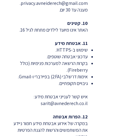
.
privacy.avneiderech@gmail.com
מענה עד 30 יום.
10. קטינים
האתר אינו מיועד לילדים מתחת לגיל 16.
11. אבטחת מידע
שימוש ב-HTTPS.
עדכוני אבטחה שוטפים.
בקרות הרשאה למערכות פנימיות (כולל
Fireberry).
אימות דו־שלבי (2FA) בפיירברי ו-Gmail.
גיבויים תקופתיים.
איש קשר לענייני אבטחת מידע:
sarit@avnederech.co.il
12. הפרות אבטחה
במקרה של אירוע אבטחת מידע חמור ניידע
את המשתמשים והרשות להגנת הפרטיות