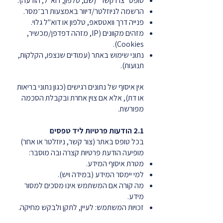
טופס "צרו קשר" (שם, טלפון, דוא"ל, הודעה).
הרשמה לניוזלטר/דיוור באמצעות רב־מסר.
פנייה דרך וואטסאפ, טלפון או דוא"ל גלוי.
מזהים מקוונים (IP, מזהה דפדפן/מכשיר,
Cookies).
נתוני שימוש באתר (עמודים שנצפו, הקלקות,
תנועות).
אין איסוף של נתונים רגישים (כגון נתוני בריאות
או דת), אלא אם צוין אחרת ובקבלת הסכמה
מפורשת.
2.1 הודעות פרטיות ליד טפסים
בכל טופס באתר (צור קשר, ניוזלטר או אחר)
מופיעה הודעת פרטיות קצרה ובה מוסבר:
מטרת איסוף המידע.
למי יימסר המידע (במידה ויש).
מה קורה אם המשתמש אינו מסכים למסור
מידע.
זכויות המשתמש: לעיין, לתקן ולבקש מחיקה.