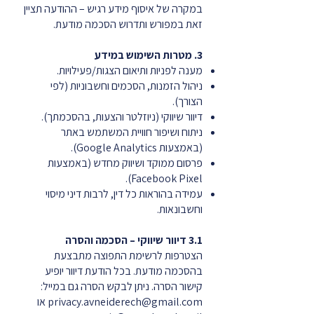
במקרה של איסוף מידע רגיש – ההודעה תציין
זאת במפורש ותדרוש הסכמה מודעת.
3. מטרות השימוש במידע
מענה לפניות ותיאום הצגות/פעילויות.
ניהול הזמנות, הסכמים וחשבוניות (לפי
הצורך).
דיוור שיווקי (ניוזלטר והצעות, בהסכמתך).
ניתוח ושיפור חוויית המשתמש באתר
(באמצעות Google Analytics).
פרסום ממוקד ושיווק מחדש (באמצעות
Facebook Pixel).
עמידה בהוראות כל דין, לרבות דיני מיסוי
וחשבונאות.
3.1 דיוור שיווקי – הסכמה והסרה
הצטרפות לרשימת התפוצה מתבצעת
בהסכמה מודעת. בכל הודעת דיוור יופיע
קישור הסרה. ניתן לבקש הסרה גם במייל:
privacy.avneiderech@gmail.com
או