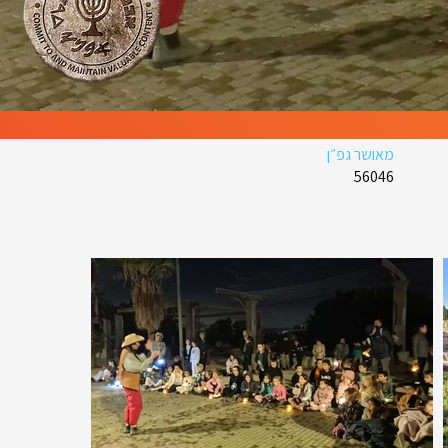
מאושר גפ״ן
56046