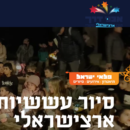
סיור עששיות
ארצישראלי