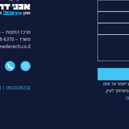
מרכז הזמנות – 050-770-7896
משרד –
8-6370
nederech.co.il
הפרטים ישמשו לצורך מענה לפנייתך ותיאום פעילות. המידע יישמר עד סיום 
מדיניות פרטיות
|
ה
המטרה בלבד, ולא יימסר לגורמים חיצוניים לצורכי שיווק. באפשרותך לעיין, 
ת
.