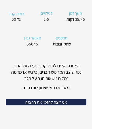
משך זמן
לגילאים
כמות קהל
35/45 דקות
2-6
עד 60
שחקנים
מאושר גפ״ן
שחקן ובובות
56046
הצטרפו אלינו לטיול קטן - נעלה אל ההר,
נפגוש צב המחפש חברים, כלנית אדמדמה
ונמלים נושאות חגב על הגב.
מסר מרכזי: שיתוף וחברות.
אני רוצה להזמין את ההצגה