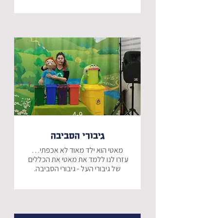
יוני לא אוהב שכל המשפחה יחד בחג, 
רגע לפני ליל הסדר, יוני וחברו הטוב 
גדיא הגדי, מגלים לתדהמתם שמתוך 
קערת הסדר התעורר לא אחר מאשר - 
כרפס, גם הוא שונא את החג - הוא 
מתלונן כי אף אחד לא מוצא מה הטעם 
בכרפס, וכולם מדברים כל החג רק על 
יוני, גדיא וכרפס מוצאים ספר קסום 
"אגדה של פסח" ושם מסופר כי ישנו 
4-9
אפיקומן אגדי, שנמצא אצל אליהו 
הנביא, ומי שימצא אותו, יוכל לבקש כל 
גיבורי הסביבה
בעוד יוני וכרפס יוצאים למסע 
עזרו לנו ללמד את מאטי את הכללים 
החיפושים, הם מגרשים את גדיא שלא 
בהצגה מתוקה נלמד יחד על הפרדת 
לאחר חיפושים רבים, מגיע לא אחר 
הפסולת לפחים הצבעוניים, ונכיר את 
מאשר אליהו הנביא. יוני וכרפס תובעים 
את הגשמת משאלתם - שניהם רוצים 