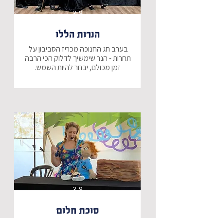
3-8
הנרות הללו
בערב חג החנוכה מכריז הסביבון על 
תחרות - הנר שימשיך לדלוק הכי הרבה 
שלושה נרות יוצאים לדרך: בריונר - הנר 
הבריון שינסה לכבות את כל שאר 
הנרות , נרוני - הנר הערמומי שינסה 
לשמור על עצמו בלבד, ואבנר הנר - 
שאינו חושב שהוא בכלל מתאים 
הצגה קסומה עם מסרים שיתאימו 
לכולם.
3-8
סוכת חלום