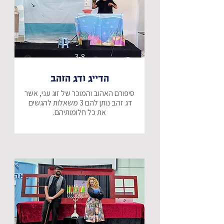
​אבל אז, ברגע אחד של קסם, 
המציאות מתהפכת. אורי מוצא את 
עצמו "מתגלגל" אחורה בזמן, הרחק 
מישראל של היום, היישר אל תוך 
הארמון המפואר בשושן הבירה. בין 
סמטאות העיר העתיקה למסדרונות 
3-8
המלוכה, אורי פוגש את מרדכי היהודי 
ואת אסתר המלכה ומגלה שהפעם – 
הדייג ודג הזהב
הוא לא רק צופה בסיפור, הוא חלק 
ממנו!
סיפורם האהוב והמוכר של זוג עני, אשר 
דג זהב נותן להם 3 משאלות להגשים 
האם תלמד האישה ותבין את מה 
שאומר לה בעלה - זהב בכלל אינו 
חשוב כשאתה מרגיש אהוב…?