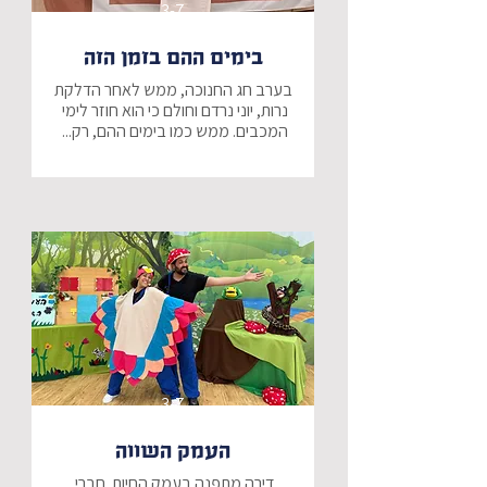
3-7
בימים ההם בזמן הזה
בערב חג החנוכה, ממש לאחר הדלקת 
נרות, יוני נרדם וחולם כי הוא חוזר לימי 
המכבים. ממש כמו בימים ההם, רק... 
יחד עם הילדים ואביעזר, נתגייס לצבא 
של יהודה המכבים, נלחם ברומאים, 
ואולי נצליח יחד למצוא את הכד הקטן 
ולהאיר את המנורה במקדש.
3-7
העמק השווה
דירה מתפנה בעמק החיות. חברי 