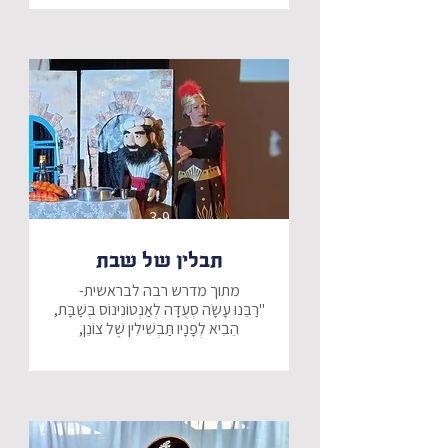
של השרשרת עלינו למצוא את האנשים 
שלקחו חלק בתקומת העם והארץ - 
רק לאחר שנמצא את חרוזי השרשרת 
נגלה... מיהו החרוז הבא בשרשרת 
הדורות של ישראל?
3-9
תבלין של שבת
אָמַר אַנְטוֹנִינוֹס: אוֹתָם עָרְבוּ לִי יוֹתֵר 