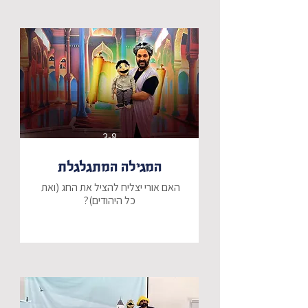
אילן העץ שלו מתעורר לחיים ומכין לו 
מסיבת הפתעה עם כל החברים!!
3-8
המגילה המתגלגלת
​האם אורי יצליח להציל את החג (ואת 
​פורים כבר ממש מעבר לפינה, ולאורי 
יש מטרה אחת ברורה: לזכות השנה 
בתחרות התחפושות הגדולה! הוא יוצא 
למסע בעקבות התחפושת המושלמת, 
המקורית והמרשימה ביותר שמישהו אי 