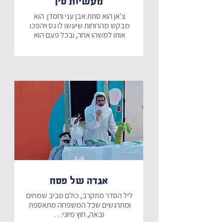
מעשיות סין
צ'אן הוא סתת אבן עני וחמדן. הוא 
מבקש מהרוחות שיעשו לו נס ויהפכו 
אותו למשהו אחר, ובכל פעם הוא 
מגלה כי יש משהו שהוא - יותר… יותר 
עד שלבסוף צ'אן ילמד את הלקח - לא 
תמיד צריך יותר. מי שאתה זהו הדבר 
הכי טוב שיש!
4-9
אגדה של פסח
ליל הסדר מתקרב, כולם סביב שמחים 
ומתרגשים שכל המשפחה מתאספת 