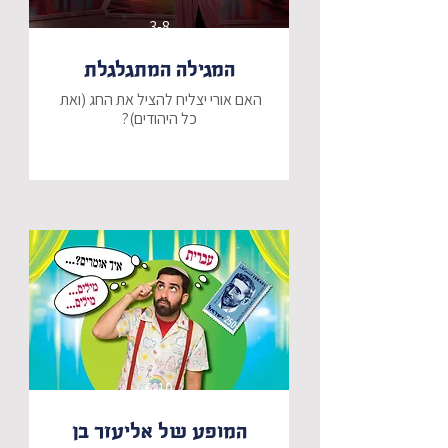
3-8
המגילה המתגלגלת
​האם אורי יצליח להציל את החג (ואת 
​פורים כבר ממש מעבר לפינה, ולאורי 
יש מטרה אחת ברורה: לזכות השנה 
בתחרות התחפושות הגדולה! הוא יוצא 
למסע בעקבות התחפושת המושלמת, 
המקורית והמרשימה ביותר שמישהו אי 
​אבל אז, ברגע אחד של קסם, 
המציאות מתהפכת. אורי מוצא את 
עצמו "מתגלגל" אחורה בזמן, הרחק 
מישראל של היום, היישר אל תוך 
הארמון המפואר בשושן הבירה. בין 
סמטאות העיר העתיקה למסדרונות 
6-10
המלוכה, אורי פוגש את מרדכי היהודי 
ואת אסתר המלכה ומגלה שהפעם – 
המופע של אליעזר בן
הוא לא רק צופה בסיפור, הוא חלק 