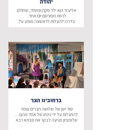
יהודה
ממנו!
אליעזר הוא ילד סקרן ומיוחד, שחולם 
בדרכו להעלות לראשונה מופע על 
מופע תיאטרלי בשילוב שירים וחידות, 
שיגרום לצופים להכיר באמת את 
השפה העברית.
6-11
ברחובינו הצר
סוד ישן של שלושה חברים עומד 
שלומציון מגיעה לבקר את סבתא רבא 
שלה, סבתא נונה בירושלים, שם תמצא 