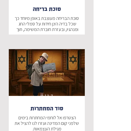
סוכת בריחה
סוכת הבריחה מעוצבת באופן מיוחד כך 
שכל בדיה הינן חידות על סמלי החג 
ומנהגיו, ובעזרת חוברת המשימה, תוך 
פיצוח צפנים, חידות ולמידה, ובעזרת 
שיתוף פעולה קבוצתי, יתבקשו לפצח 
היכרות ולמידה מפתיעה ומרתקת על 
מרחבי האתגר וההרפתקאות שלנו הם 
פעילות ייחודית, בפיתוח יוצא דופן של 
מחלקת התוכן שלנו אנו מגיעים עד 
אליכם עם 3 מרחבי ענק בגודל 15 מ"ר 
ד-ו/ז-ט
כל מרחב יכול להכיל כיתה אחת בו 
זמנית (כ-30 ילדים).
סוד המחתרות
הצטרפו אל לוחמי המחתרות בימים 
שלפני קום המדינה ועזרו לנו להציל את 