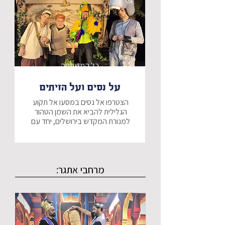
​הצטרפו למסע אינטראקטיבי ומטורף 
יחד נגלה שהכוח האמיתי הוא לא 
ברעש וצלצולים, אלא באומץ שבלב.
כל המשפחה
על נסים ועל הזיתים
הצטרפו אל נסים במסעו אל תקוע 
הגלילית להביא את השמן הטהור 
למנורת המקדש בירושלים, יחד עם 
בלעם החמור הפחדן וישעיהו התוכי 
בדרכם ינסה לעצור אותם סופלקיס 
מרחבי אתגר:
האם יגיעו אל אלעזר, בעל כרם הזיתים 
הפקה מדהימה בכיכובם של - אור 
אדרי, בצלאל בורוכוב, אסף מור וגל 
ישראלי.