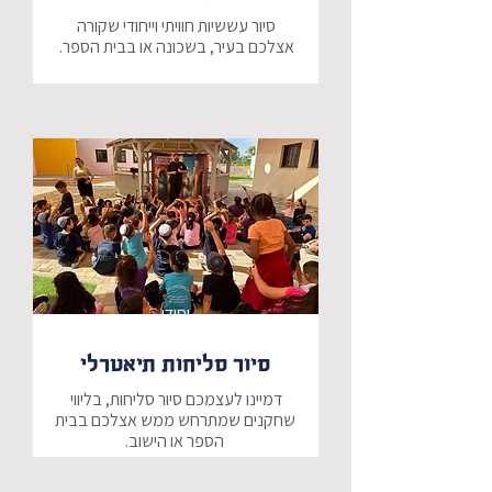
סיור עששיות חוויתי וייחודי שקורה 
נפגש לעת ערב, עם צמד השחקנים 
שלנו, שיובילו אתכם במסע מרתק בין 
דמויות מסיפור החנוכה, חידות, 
ניתן לשלב לפני הסיור סדנא ייחודית 
להכנת עששיות, איתן נצא למסלול, 
ואותן יוכלו המשתתפים לקחת הביתה 
למזכרת.
יסודי
סיור סליחות תיאטרלי
דמיינו לעצמכם סיור סליחות, בליווי 
שחקנים שמתרחש ממש אצלכם בבית 
את הקבוצה מלווה שחקן-מנחה, אשר 
יקח את המשתתפים לחוויה מרגשת 