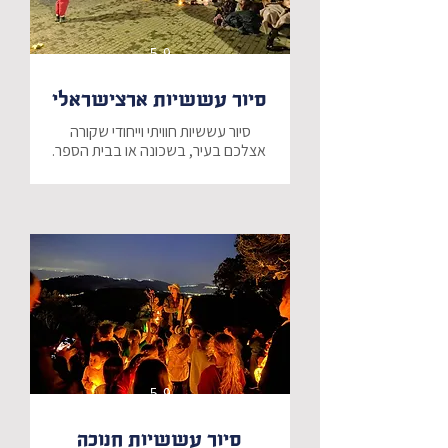
אליכם עם 3 מרחבי ענק בגודל 15 מ"ר 
5-9
כל מרחב יכול להכיל כיתה אחת בו 
זמנית (כ-30 ילדים).
סיור עששיות ארצישראלי
סיור עששיות חוויתי וייחודי שקורה 
נפגש לעת ערב, עם צמד השחקנים 
שלנו, שיובילו אתכם במסע מרתק בין 
ניתן לשלב לפני הסיור סדנא ייחודית 
להכנת עששיות, איתן נצא למסלול, 
ואותן יוכלו המשתתפים לקחת הביתה 
5-9
* ניתן להתאים את הסיור לתוכן המקומי 
- בתוספת תשלום
סיור עששיות חנוכה