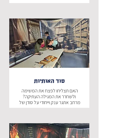
סוד המחתרות ייתן למשתתפים את 
התחושה שהם נכנסים אל מפקדה, 
ובעזרת חוברת משימה, תוך פיצוח 
צפנים, חידות ולמידה, ובעזרת שיתוף 
פעולה קבוצתי, יתבקשו להציל את 
מרחבי האתגר וההרפתקאות שלנו הם 
פעילות ייחודית, בפיתוח יוצא דופן של 
מחלקת התוכן שלנו אנו מגיעים עד 
ד-ו/ז-ט
אליכם עם 3 מרחבי ענק בגודל 15 מ"ר 
כל מרחב יכול להכיל כיתה אחת בו 
סוד האותיות
האם תצליחו לפצח את המשימה 
המרחבים יוצרים חוויה אימרסיבית, 
ומעוצבים בסגנון ייחודי, המעניק אווירה 
מרחב אתגר ענק וייחודי על סודן של 
מדהימה.
סוד האותיות ייתן למשתתפים את 
התחושה שהם נכנסים אל ספרייה 
עתיקה, ובעזרת חוברת משימה, תוך 
פיצוח צפנים, חידות ולמידה, ובעזרת 