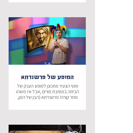
מפתח עתיק ותיבה סודית, אשר 
שומרים על סוד רב שנים של סבא רבא 
בהצגה מרגשת ונפלאה, המשלבת את 
השירים היפים ביותר של ירושלים, 
נחשף לסיפורי המצור על ירושלים 
ומלחמת העצמאות, דרך שחרור העיר 
העתיקה בששת הימים, ויחד נגלה - 
מתאים במיוחד לצפיה משותפת של 
7-9
סבים ונכדים.
המופע של פרשנדתא
מוטי הצעיר מתכונן למופע הענק של 
הכיתה במסיבת פורים ,אבל אז משהו 
מוזר קורה! פרשנדתא (הבן של המן, 
שחולם להיות "האחשדרפן הויראלי של 
​במופע טכנולוגי וקורע מצחוק, 
פרשנדתא מנסה לפתות את מוטי 
לעבור ל"צד האפל" של הפילטרים 