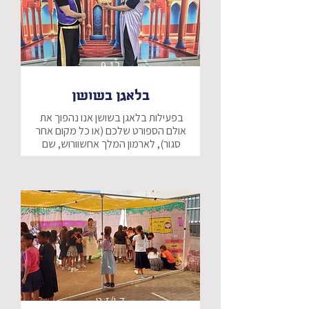
9-12
בלאגן בשושן
בפעילות בלאגן בשושן אנו נהפוך את 
אולם הספורט שלכם (או כל מקום אחר 
סגור), לארמון המלך אחשוורוש, שם 
יפגשו התלמידים את האחשדרפנים 
המלכותיים שלנו, יחד יעברו בין "חדרי 
הארמון" וינסו לפתור את הצופן נסתר 
הפעילות משלבת פתרון של חידות, 
משחקים ותיבות בריחה, מופע-סיכום בו 
נגלה יחד את סודו של אחשוורוש, ונסיים 
בשירים וריקודים.
ד-ו/ז-ט