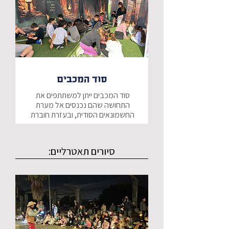
שיתוף פעולה קבוצתי, יתבקשו לפצח 
מרחבי האתגר וההרפתקאות שלנו הם 
פעילות ייחודית, בפיתוח יוצא דופן של 
ד-ו/ז-ט
מחלקת התוכן שלנו אנו מגיעים עד 
אליכם עם 3 מרחבי ענק בגודל 15 מ"ר 
סוד המכבים
כל מרחב יכול להכיל כיתה אחת בו 
סוד המכבים ייתן למשתתפים את 
התחושה שהם נכנסים אל מערת 
המרחבים יוצרים חוויה אימרסיבית, 
החשמונאים הסודית, ובעזרת חוברת 
ומעוצבים בסגנון ייחודי, המעניק אווירה 
משימה, תוך פיצוח צפנים, חידות 
מדהימה.
ולמידה, ובעזרת שיתוף פעולה קבוצתי, 
סיורים תאטרליים:
היכרות ולמידה מפתיעה ומרתקת על 
החשמונאים וההיסטוריה של חג 
מרחבי האתגר וההרפתקאות שלנו הם 
פעילות ייחודית, בפיתוח יוצא דופן של 
מחלקת התוכן שלנו אנו מגיעים עד 