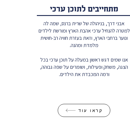
מתחייבים לתוכן ערכי
אבני דרך, בניהולה של שרית ברנס, שמה לה
למטרה להנחיל ערכי אהבת הארץ ומורשת לילדים
בני דרך בתפוצות!
קיץ עם אבני דרך - לק
ונוער ברחבי הארץ, וזאת בעזרת חוויה רב-חושית
ורשויות
מים על התוכן האיכותי של אבני
מלמדת ומהנה.
ידי התפוצות? עזרו לנו ושלחו את
ויש לנו מגוון ענק להציע
 לאנשי חינוך ברחבי העולם!
אנו שמים דגש ראשון במעלה על תוכן ערכי בכל
הצגה, משחק ופעילות, ושומרים על שפה גבוהה,
ורמה המכבדת את הילדים.
קראו עוד