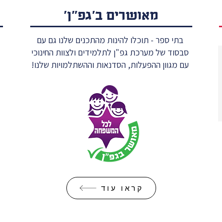
מאושרים ב׳גפ״ן׳
בתי ספר - תוכלו להינות מהתכנים שלנו גם עם
סבסוד של מערכת גפ"ן לתלמידים ולצוות החינוכי
היומן מתחיל להתמלא עם אירועי
א
עם מגוון ההפעלות, הסדנאות וההשתלמויות שלנו!
חודש הספר והקריאה!
גם אתם חול
דרך שיגיע ל
בתי ספר אל תחכו לרגע האחרון, שבוע השפה
הקישור
שלנו מתחיל להתמלא! עם ההצגה "אוצר
המילים", מרחב ההרפתקאות "סוד האותיות"
וחידון הבאזזזרים "אתגר השפה"
קראו עוד