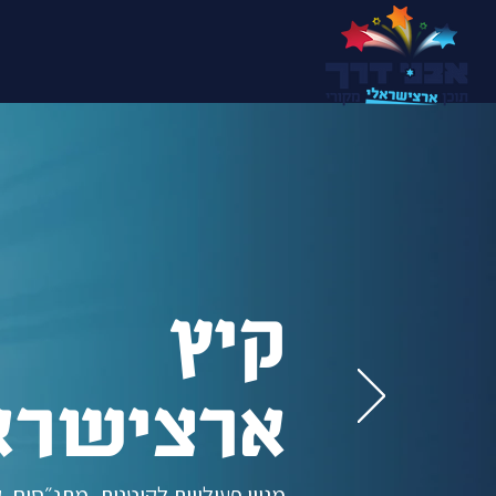
קיץ
ארצישרא
מגוון פעילויות לקיטנות, מתנ״סים, ק