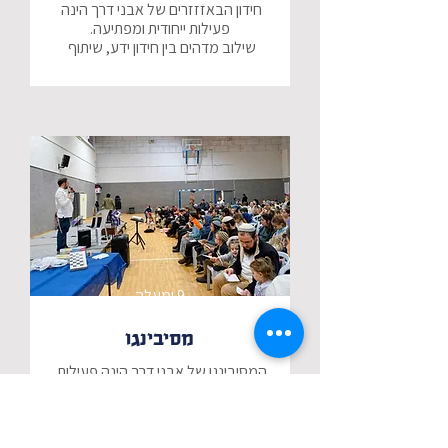
חידון הבאזזזרים של אבני דרך הינה 
שילוב מדהים בין חידון ידע, שיתוף 
בחידון הבאזרים בשונה מחידוני 
השלטים המוכרים, הפעילות הינה 
קבוצתית ומשלבת אתגר של שיתוף 
האווירה בחידון מרגישה ממש כמו 
שעשועון טלויזיוני, המנחה שלנו 
משלהב את הצופים וכמובן, התוכן 
יש לנו מגוון ענק של חידונים המתאימים 
מכיתות ד׳ ועד לחט״ב, תיכון, משפחות 
9 ומעלה
התוכן כמובן יותאם ע״פ גיל 
מסיבינגו
המסיבינגו של אבני דרך הינה פעילות 
הנושאים מגוונים ומותאמים לכל חג, 
מלהיבה, מגבשת ומלמדת דרך משחק 
ניתן כמובן גם לבקש כתיבת חידון 
כל אחד מהמשתתפים יקבל לוח בינגו 
בהתאמה אישית ע"פ התוכן הנדרש ע"י 
משלו, עליו מופיעות התשובות השונות 