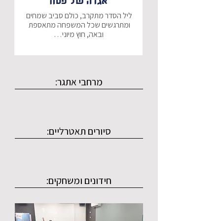
אגדה של פסח
ליל הסדר מתקרב, כולם סביב שמחים 
ומתרגשים שכל המשפחה מתאספת 
יוני לא אוהב שכל המשפחה יחד בחג, 
רגע לפני ליל הסדר, יוני וחברו הטוב 
גדיא הגדי, מגלים לתדהמתם שמתוך 
מרחבי אתגר:
קערת הסדר התעורר לא אחר מאשר - 
כרפס, גם הוא שונא את החג - הוא 
מתלונן כי אף אחד לא מוצא מה הטעם 
בכרפס, וכולם מדברים כל החג רק על 
סיורים תאטרליים:
יוני, גדיא וכרפס מוצאים ספר קסום 
"אגדה של פסח" ושם מסופר כי ישנו 
אפיקומן אגדי, שנמצא אצל אליהו 
הנביא, ומי שימצא אותו, יוכל לבקש כל 
חידונים ומשחקים:
בעוד יוני וכרפס יוצאים למסע 
החיפושים, הם מגרשים את גדיא שלא 