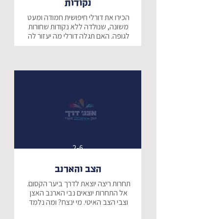
נקודות
הכירו את דורלי חיפושית חמודה ומעט 
משונה, שנולדה ללא נקודות שחורות 
לגופה. האם תגלה דורלי מה יעזור לה 
להצמיח נקודות? סיפור מתוק 
לקטנטנים על עזרה לחברים ותגמול 
מתאים.
2-6
הצב והארנב
תחרות ריצה יוצאת לדרך ביער הקסום. 
אל התחרות יוצאים נבי הארנב האצן 
וצבי הצב האיטי. מי ינצח? ומה נלמד 
מזה על הדרך, הכשרון וההתמדה?