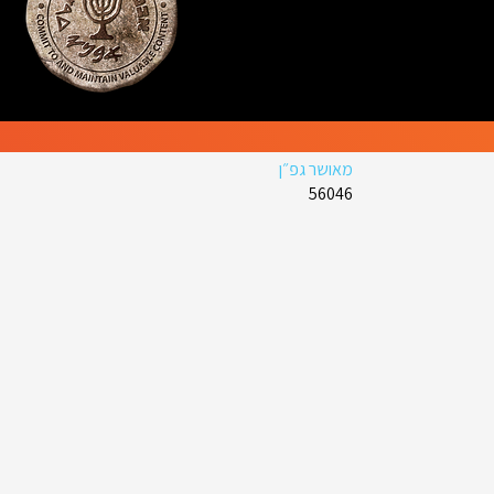
מאושר גפ״ן
56046