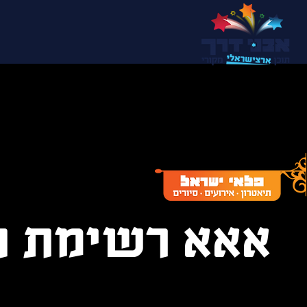
אאא רשימת ת